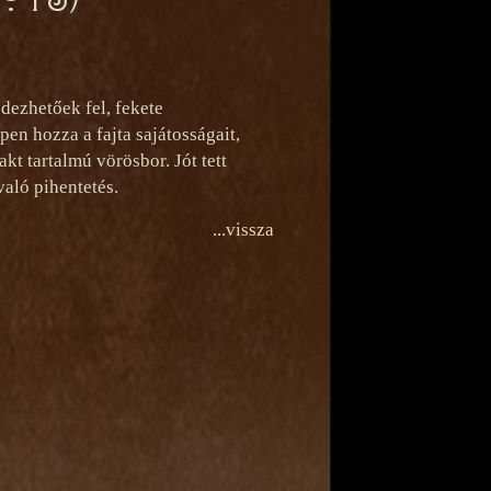
dezhetőek fel, fekete
pen hozza a fajta sajátosságait,
kt tartalmú vörösbor. Jót tett
való pihentetés.
...vissza