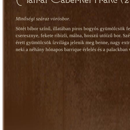
Minőségi száraz vörösbor.
Sötét bíbor színű, illatában piros bogyós gyümölcsök fe
cseresznye, fekete ribizli, málna, hosszú utóízű bor. Szé
érett gyümölcsök ízvilága jelenik meg benne, nagy extra
neki a néhány hónapos barrique érlelés és a palackban 