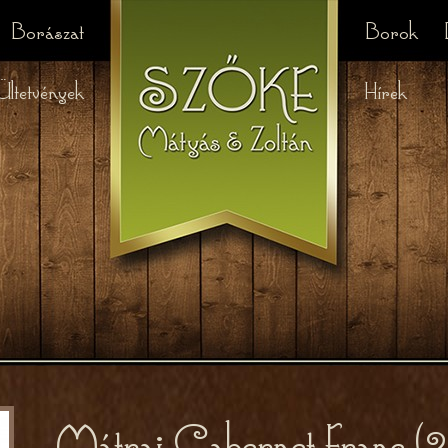
Borászat
Borok
Ültetvények
Hírek
Mátrai Cabernet Franc (